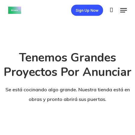
Skip
Menu
Sign Up Now
to
Close
main
Menu
content
Tenemos Grandes
Proyectos Por Anunciar
Se está cocinando algo grande. Nuestra tienda está en
obras y pronto abrirá sus puertas.