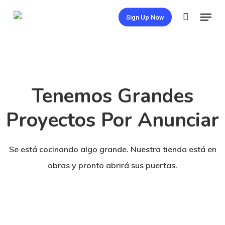
Skip
Menu
Sign Up Now
to
Close
main
Menu
content
Tenemos Grandes
Proyectos Por Anunciar
Se está cocinando algo grande. Nuestra tienda está en
obras y pronto abrirá sus puertas.